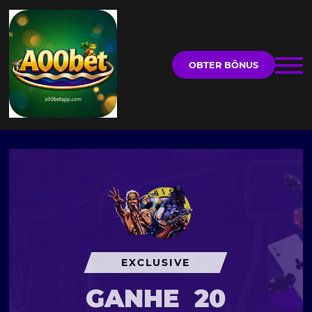
OBTER BÔNUS
EXCLUSIVE
GANHE
20