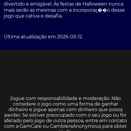
divertido e amigável. As festas de Halloween nunca
mais serão as mesmas com a incorporaç��o desse
jogo que cativa e desafia.
Última atualização em 2026-05-12
Jogue com responsabilidade e moderação. Não
considere o jogo como uma forma de ganhar
dinheiro e jogue apenas com dinheiro que possa
perder. Se estiver preocupado com o seu jogo ou for
afetado pelo jogo de outra pessoa, entre em contato
com a
GamCare
ou
GamblersAnonymous
para obter