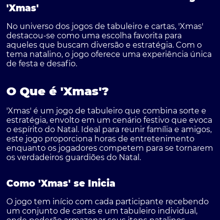
'Xmas'
No universo dos jogos de tabuleiro e cartas, 'Xmas'
destacou-se como uma escolha favorita para
aqueles que buscam diversão e estratégia. Com o
tema natalino, o jogo oferece uma experiência única
de festa e desafio.
O Que é 'Xmas'?
'Xmas' é um jogo de tabuleiro que combina sorte e
estratégia, envolto em um cenário festivo que evoca
o espírito do Natal. Ideal para reunir família e amigos,
este jogo proporciona horas de entretenimento
enquanto os jogadores competem para se tornarem
os verdadeiros guardiões do Natal.
Como 'Xmas' se Inicia
O jogo tem início com cada participante recebendo
um conjunto de cartas e um tabuleiro individual,