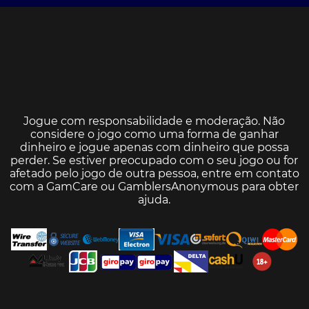
Jogue com responsabilidade e moderação. Não
considere o jogo como uma forma de ganhar
dinheiro e jogue apenas com dinheiro que possa
perder. Se estiver preocupado com o seu jogo ou for
afetado pelo jogo de outra pessoa, entre em contato
com a
GamCare
ou
GamblersAnonymous
para obter
ajuda.