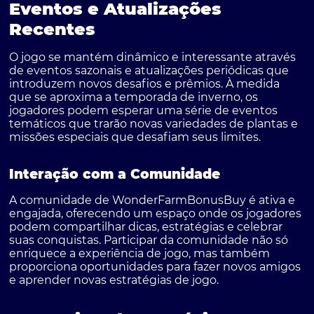
Eventos e Atualizações
Recentes
O jogo se mantém dinâmico e interessante através
de eventos sazonais e atualizações periódicas que
introduzem novos desafios e prêmios. À medida
que se aproxima a temporada de inverno, os
jogadores podem esperar uma série de eventos
temáticos que trarão novas variedades de plantas e
missões especiais que desafiam seus limites.
Interação com a Comunidade
A comunidade de WonderFarmBonusBuy é ativa e
engajada, oferecendo um espaço onde os jogadores
podem compartilhar dicas, estratégias e celebrar
suas conquistas. Participar da comunidade não só
enriquece a experiência de jogo, mas também
proporciona oportunidades para fazer novos amigos
e aprender novas estratégias de jogo.