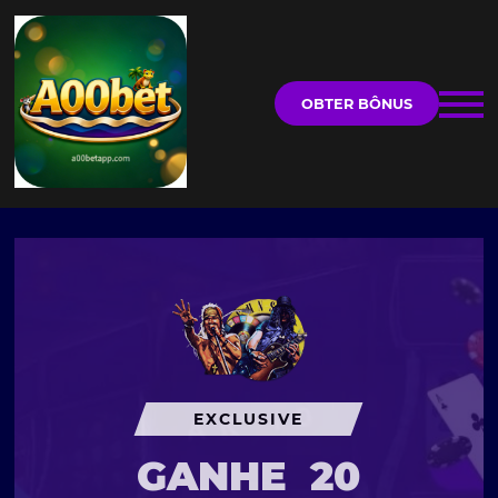
OBTER BÔNUS
EXCLUSIVE
GANHE
20