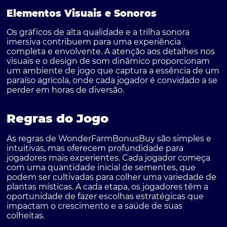
Elementos Visuais e Sonoros
Os gráficos de alta qualidade e a trilha sonora
imersiva contribuem para uma experiência
completa e envolvente. A atenção aos detalhes nos
visuais e o design de som dinâmico proporcionam
um ambiente de jogo que captura a essência de um
paraíso agrícola, onde cada jogador é convidado a se
perder em horas de diversão.
Regras do Jogo
As regras de WonderFarmBonusBuy são simples e
intuitivas, mas oferecem profundidade para
jogadores mais experientes. Cada jogador começa
com uma quantidade inicial de sementes, que
podem ser cultivadas para colher uma variedade de
plantas místicas. A cada etapa, os jogadores têm a
oportunidade de fazer escolhas estratégicas que
impactam o crescimento e a saúde de suas
colheitas.