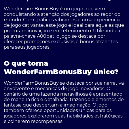
WonderFarmBonusBuy é um jogo que vem
conquistando a atenção dos jogadores ao redor do
mundo. Com gráficos vibrantes e uma experiência
de jogo cativante, este jogo é ideal para aqueles que
procuram inovação e entretenimento. Utilizando a
palavra-chave
A00bet
, o jogo se destaca por
oferecer promoções exclusivas e bônus atraentes
para seus jogadores.
O que torna
WonderFarmBonusBuy único?
WonderFarmBonusBuy se destaca por sua narrativa
envolvente e mecânicas de jogo inovadoras. O
cenário de uma fazenda maravilhosa é apresentado
de maneira rica e detalhada, trazendo elementos de
fantasia que despertam a imaginação. O jogo
também oferece oportunidades únicas para os
jogadores explorarem suas habilidades estratégicas
e colherem recompensas.