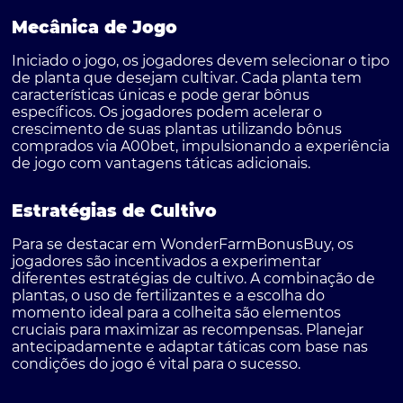
Mecânica de Jogo
Iniciado o jogo, os jogadores devem selecionar o tipo
de planta que desejam cultivar. Cada planta tem
características únicas e pode gerar bônus
específicos. Os jogadores podem acelerar o
crescimento de suas plantas utilizando bônus
comprados via A00bet, impulsionando a experiência
de jogo com vantagens táticas adicionais.
Estratégias de Cultivo
Para se destacar em WonderFarmBonusBuy, os
jogadores são incentivados a experimentar
diferentes estratégias de cultivo. A combinação de
plantas, o uso de fertilizantes e a escolha do
momento ideal para a colheita são elementos
cruciais para maximizar as recompensas. Planejar
antecipadamente e adaptar táticas com base nas
condições do jogo é vital para o sucesso.