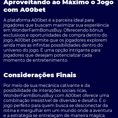
Aproveitando ao Máximo o Jogo
com A00bet
A plataforma A00bet é a parceira ideal para
jogadores que buscam maximizar sua experiência
em WonderFarmBonusBuy. Oferecendo bônus
exclusivos e oportunidades de compra dentro do
jogo, A00bet permite que os jogadores explorem
ainda mais as infinitas possibilidades dentro do
universo do jogo. É uma opção intrigante para
jogadores que desejam potencializar cada
momento de entretenimento.
Considerações Finais
Por meio de sua mecânica cativante e da
possibilidade de interações sociais ricas,
WonderFarmBonusBuy com A00bet oferece uma
combinação irresistível de diversão e desafio. É o
jogo perfeito para quem busca se desconectar da
rotina e mergulhar em um mundo onde a aventura
e a estratégia se entrelaçam de maneira mágica.