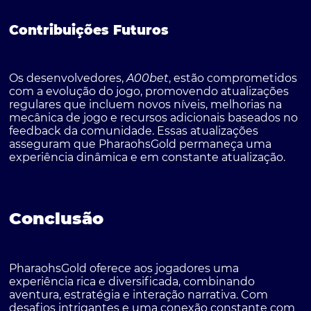
Contribuições Futuros
Os desenvolvedores,
A00bet
, estão comprometidos
com a evolução do jogo, promovendo atualizações
regulares que incluem novos níveis, melhorias na
mecânica de jogo e recursos adicionais baseados no
feedback da comunidade. Essas atualizações
asseguram que PharaohsGold permaneça uma
experiência dinâmica e em constante atualização.
Conclusão
PharaohsGold oferece aos jogadores uma
experiência rica e diversificada, combinando
aventura, estratégia e interação narrativa. Com
desafios intrigantes e uma conexão constante com