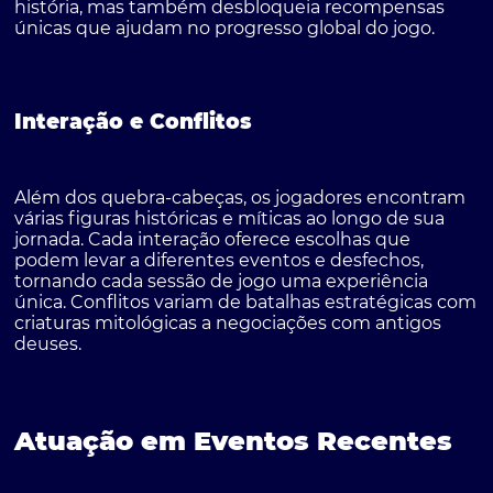
história, mas também desbloqueia recompensas
únicas que ajudam no progresso global do jogo.
Interação e Conflitos
Além dos quebra-cabeças, os jogadores encontram
várias figuras históricas e míticas ao longo de sua
jornada. Cada interação oferece escolhas que
podem levar a diferentes eventos e desfechos,
tornando cada sessão de jogo uma experiência
única. Conflitos variam de batalhas estratégicas com
criaturas mitológicas a negociações com antigos
deuses.
Atuação em Eventos Recentes