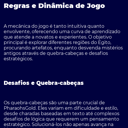
Regras e Dinâmica de Jogo
A mecânica do jogo é tanto intuitiva quanto
envolvente, oferecendo uma curva de aprendizado
que atende a novatos e experientes. O objetivo
principal é explorar diferentes regiões do Egito,
procurando artefatos, enquanto desvenda mistérios
antigos através de quebra-cabeças e desafios
estratégicos.
Desafios e Quebra-cabeças
Os quebra-cabeças são uma parte crucial de
PharaohsGold. Eles variam em dificuldade e estilo,
desde charadas baseadas em texto até complexos
desafios de lógica que requerem um pensamento
estratégico. Solucioná-los não apenas avança na