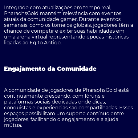
Integrado com atualizações em tempo real,
PharaohsGold mantém relevância com eventos
atuais da comunidade gamer. Durante eventos
semanais, como os torneios globais, jogadores têm a
chance de competir e exibir suas habilidades em
uma arena virtual representando épocas históricas
ligadas ao Egito Antigo.
Engajamento da Comunidade
A comunidade de jogadores de PharaohsGold está
continuamente crescendo, com fóruns e
plataformas sociais dedicadas onde dicas,
conquistas e experiências são compartilhadas. Esses
espaços possibilitam um suporte contínuo entre
jogadores, facilitando o engajamento e a ajuda
mútua.