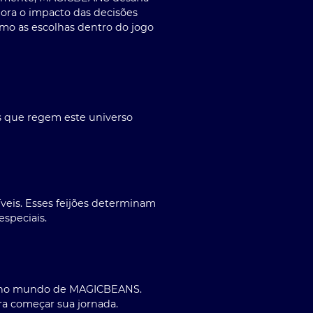
lora o impacto das decisões
mo as escolhas dentro do jogo
s que regem este universo
íveis. Esses feijões determinam
especiais.
ção no mundo de MAGICBEANS.
a começar sua jornada.