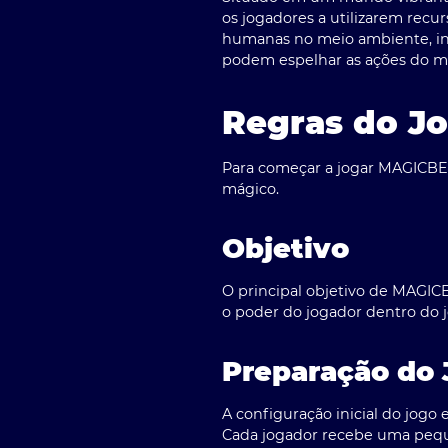
os jogadores a utilizarem recu
humanas no meio ambiente, inc
podem espelhar as ações do m
Regras do J
Para começar a jogar MAGICBEA
mágico.
Objetivo
O principal objetivo de MAGICB
o poder do jogador dentro do j
Preparação do
A configuração inicial do jog
Cada jogador recebe uma peque