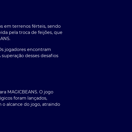
s em terrenos férteis, sendo
da pela troca de feijões, que
EANS.
 Os jogadores encontram
A superação desses desafios
 para MAGICBEANS. O jogo
gicos foram lançados,
 o alcance do jogo, atraindo