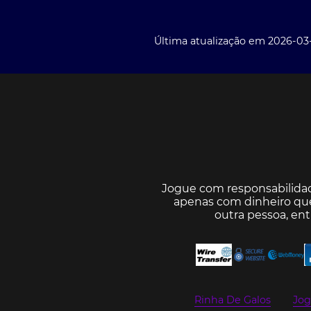
Última atualização em 2026-03
Jogue com responsabilida
apenas com dinheiro que
outra pessoa, en
Rinha De Galos
Jog