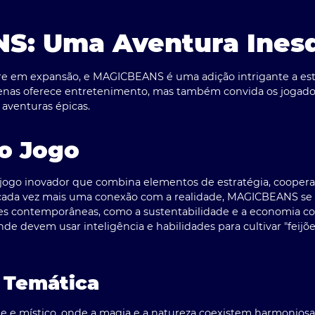
: Uma Aventura Inesq
e em expansão, e MAGICBEANS é uma adição intrigante a este
apenas oferece entretenimento, mas também convida os jogado
venturas épicas.
o Jogo
go inovador que combina elementos de estratégia, cooper
ada vez mais uma conexão com a realidade, MAGICBEANS se d
es contemporâneas, como a sustentabilidade e a economia col
de devem usar inteligência e habilidades para cultivar "feij
 Temática
 e místico, onde a magia e a natureza coexistem harmonio