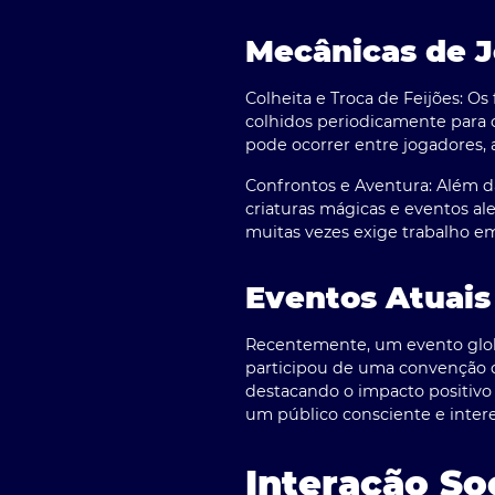
Mecânicas de 
Colheita e Troca de Feijões:
Os 
colhidos periodicamente para 
pode ocorrer entre jogadores
Confrontos e Aventura:
Além da
criaturas mágicas e eventos al
muitas vezes exige trabalho em
Eventos Atuais
Recentemente, um evento globa
participou de uma convenção d
destacando o impacto positivo 
um público consciente e inte
Interação So