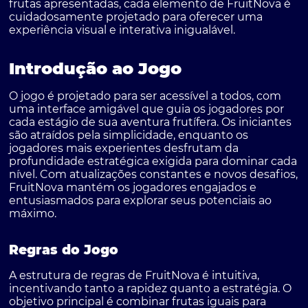
frutas apresentadas, cada elemento de FruitNova é
cuidadosamente projetado para oferecer uma
experiência visual e interativa inigualável.
Introdução ao Jogo
O jogo é projetado para ser acessível a todos, com
uma interface amigável que guia os jogadores por
cada estágio de sua aventura frutífera. Os iniciantes
são atraídos pela simplicidade, enquanto os
jogadores mais experientes desfrutam da
profundidade estratégica exigida para dominar cada
nível. Com atualizações constantes e novos desafios,
FruitNova mantém os jogadores engajados e
entusiasmados para explorar seus potenciais ao
máximo.
Regras do Jogo
A estrutura de regras de FruitNova é intuitiva,
incentivando tanto a rapidez quanto a estratégia. O
objetivo principal é combinar frutas iguais para