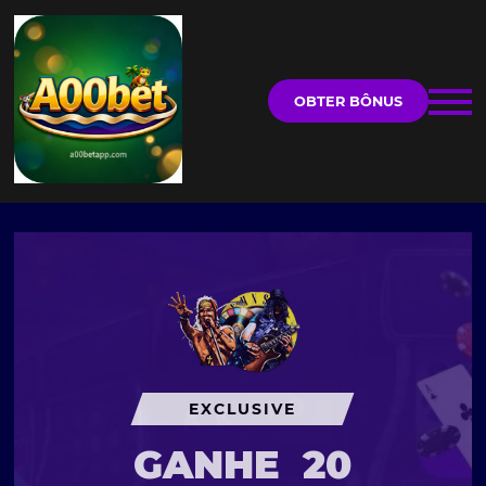
OBTER BÔNUS
EXCLUSIVE
GANHE
20