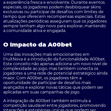
a experiência fresca e envolvente. Durante eventos
especiais, os jogadores podem desbloquear skins
exclusivas ou participar de desafios com limites de
tempo que oferecem recompensas especiais. Estas
atualizações periódicas asseguram que os jogadores
sempre tenham algo novo para explorar, mantendo
a comunidade ativa e engajada.
O Impacto da A00bet
Uma das inovações mais emocionantes em
FruitNova é a introdução da funcionalidade A00bet.
Este conceito não apenas adiciona um novo nível de
complexidade ao jogo, mas também conecta os
jogadores a uma rede de potencial estratégico ainda
maior. Com A00bet, os jogadores têm a
oportunidade de participar de desafios mais
avançados e explorar novas táticas que podem ser
aplicadas em suas campanhas de jogo.
A integração de A00bet também estimula a
competição saudável entre jogadores, promovendo
interações e estratégias únicas que podem ser