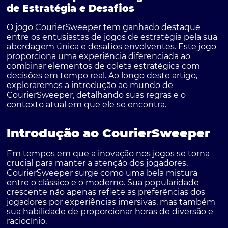
de Estratégia e Desafios
O jogo
CourierSweeper
tem ganhado destaque
entre os entusiastas de jogos de estratégia pela sua
abordagem única e desafios envolventes. Este jogo
proporciona uma experiência diferenciada ao
combinar elementos de coleta estratégica com
decisões em tempo real. Ao longo deste artigo,
exploraremos a introdução ao mundo de
CourierSweeper, detalhando suas regras e o
contexto atual em que ele se encontra.
Introdução ao CourierSweeper
Em tempos em que a inovação nos jogos se torna
crucial para manter a atenção dos jogadores,
CourierSweeper surge como uma bela mistura
entre o clássico e o moderno. Sua popularidade
crescente não apenas reflete as preferências dos
jogadores por experiências imersivas, mas também
sua habilidade de proporcionar horas de diversão e
raciocínio.