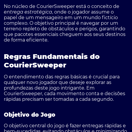
No núcleo de CourierSweeper está o conceito de
entrega estratégica
, onde o jogador assume o
papel de um mensageiro em um mundo fictício
complexo. O objetivo principal é navegar por um
terreno repleto de obstáculos e perigos, garantindo
que pacotes essenciais cheguem aos seus destinos
de forma eficiente.
Regras Fundamentais do
CourierSweeper
O entendimento das regras básicas é crucial para
qualquer novo jogador que deseje explorar as
profundezas deste jogo intrigante. Em
CourierSweeper, cada movimento conta e decisões
rápidas precisam ser tomadas a cada segundo.
Objetivo do Jogo
O objetivo central do jogo é fazer entregas rápidas e
bem-sucedidas, evitando obstáculos e minimizando