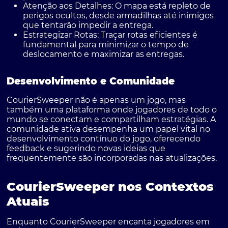
Atenção aos Detalhes:
O mapa está repleto de
perigos ocultos, desde armadilhas até inimigos
que tentarão impedir a entrega.
Estrategizar Rotas:
Traçar rotas eficientes é
fundamental para minimizar o tempo de
deslocamento e maximizar as entregas.
Desenvolvimento e Comunidade
CourierSweeper não é apenas um jogo, mas
também uma plataforma onde jogadores de todo o
mundo se conectam e compartilham estratégias. A
comunidade ativa desempenha um papel vital no
desenvolvimento contínuo do jogo, oferecendo
feedback e sugerindo novas ideias que
frequentemente são incorporadas nas atualizações.
CourierSweeper nos Contextos
Atuais
Enquanto CourierSweeper encanta jogadores em